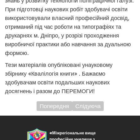
знань у розвитку технологій поліграфічної галузі.
При підготовці наукових робіт здобувачі освіти
використовували власний професійний досвід,
отриманий під час роботи на типографіях та
друкарнях м. Дніпро, у розрізі проходження
виробничої практики або навчання за дуальною
формою.
Тези матеріалів опубліковані унауковому
збірнику «Квалілогія книги» . Бажаємо
здобувачам освіти подальших наукових
досягнень і разом до ПЕРЕМОГИ!
Попередня
Слідуюча
Навігація
записів
«Міжрегіональне вище
професійне училище з