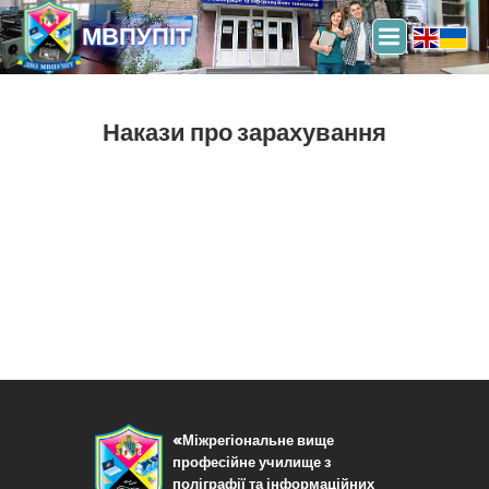
МВПУПІТ
Накази про зарахування
«Міжрегіональне вище
професійне училище з
поліграфії та інформаційних