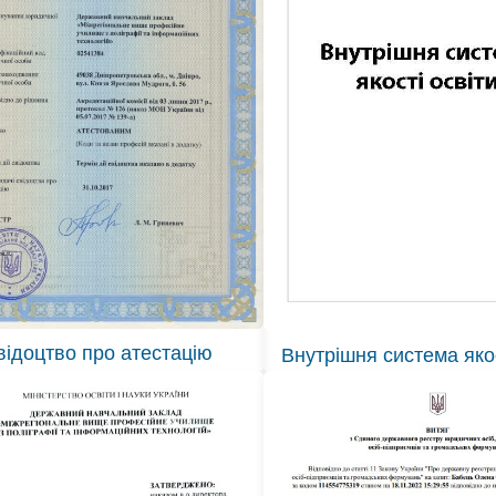
відоцтво про атестацію
Внутрішня система якос