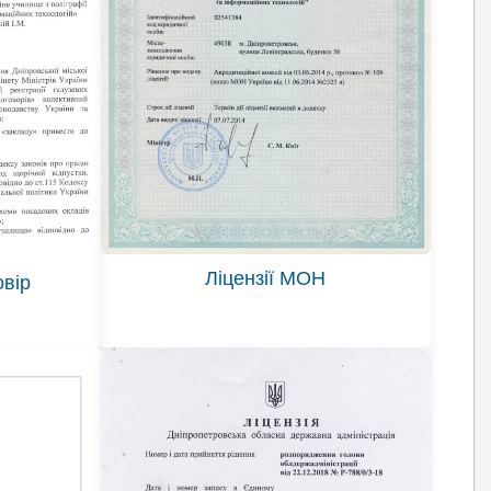
Ліцензії МОН
овір