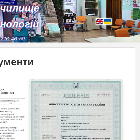
училище
хнологій
) 226-46-59
кументи