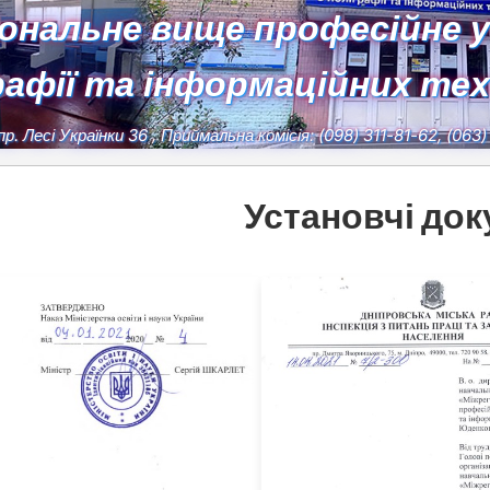
іональне вище професійне 
рафії та інформаційних те
пр. Лесі Українки 36
, Приймальна комісія:
(098) 311-81-62, (063
Установчі до