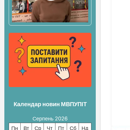
Календар новин МВПУПІТ
Серпень 2026
Пн
Вт
Ср
Чт
Пт
Сб
Нд