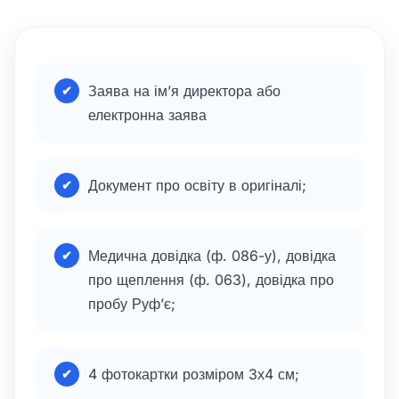
Заява на ім’я директора або
електронна заява
Документ про освіту в оригіналі;
Медична довідка (ф. 086-у), довідка
про щеплення (ф. 063), довідка про
пробу Руфʼє;
4 фотокартки розміром 3х4 см;