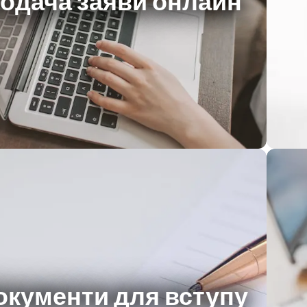
одача заяви онлайн
окументи для вступу