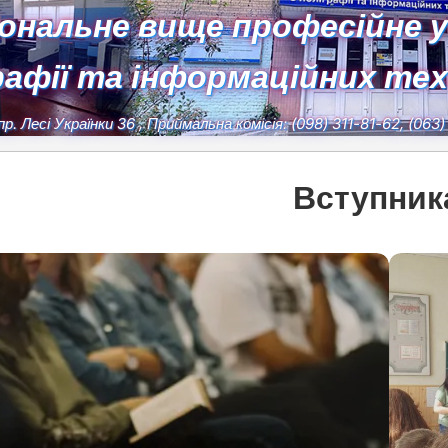
іональне вище професійне 
рафії та інформаційних те
пр. Лесі Українки 36
, Приймальна комісія:
(098) 311-81-62, (063
Вступник