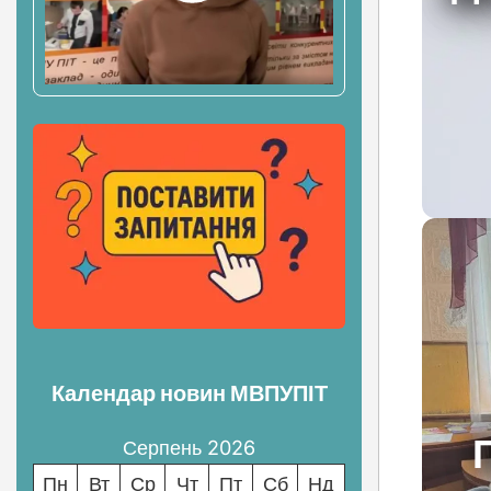
Календар новин МВПУПІТ
Серпень 2026
Пн
Вт
Ср
Чт
Пт
Сб
Нд