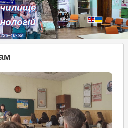
училище
хнологій
) 226-46-59
ам