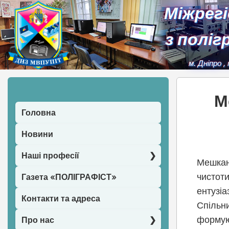
Міжрег
з поліг
м. Дніпро
,
М
Головна
Новини
Наші професії
Мешкан
чистот
Газета «ПОЛІГРАФІСТ»
ентузіа
Контакти та адреса
Спільн
формую
Про нас