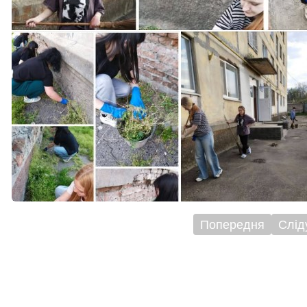
Попередня
Слід
ігація
исів