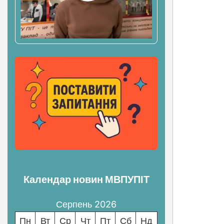
Календар новин МВПУПІТ
Серпень 2026
Пн
Вт
Ср
Чт
Пт
Сб
Нд