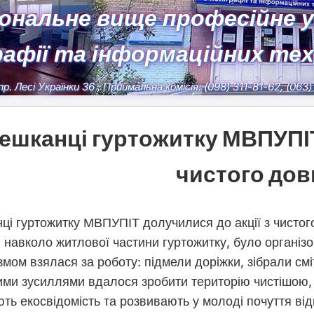
іональне вище професійне 
рафії та інформаційних те
пр. Лесі Українки 36
, Приймальна комісія:
(098) 311-81-62, (063
ешканці гуртожитку МВПУПІТ
чистого дов
ці гуртожитку МВПУПІТ долучилися до акції з чистог
и навколо житлової частини гуртожитку, було організ
змом взялася за роботу: підмели доріжки, зібрали смітт
ими зусиллями вдалося зробити територію чистішою, 
ть екосвідомість та розвивають у молоді почуття ві