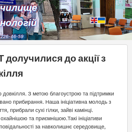
училище
хнологій
) 226-46-59
 долучилися до акції з
кілля
о довкілля. З метою благоустрою та підтримки
овано
прибирання. Наша ініціативна молодь з
я, прибрали сухі гілки, зайві камінці.
охайнішою та приємнішою.Такі ініціативи
дповідальності за навколишнє середовище,