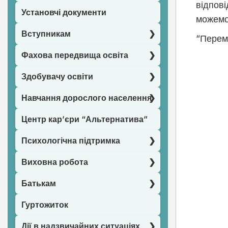
відпов
Установчі документи
можемо 
Вступникам
“Перем
Фахова передвища освіта
Здобувачу освіти
Навчання дорослого населення
Центр кар’єри “Альтернатива”
Психологічна підтримка
Виховна робота
Батькам
Гуртожиток
Дії в надзвичайних ситуаціях