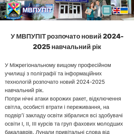
МВПУПІТ
У МВПУПІТ розпочато новий 2024-
2025 навчальний рік
У Міжрегіональному вищому професійном
училищі з поліграфії та інформаційних
технологій розпочато новий 2024-2025
навчальний рік.
Попри нічні атаки ворожих ракет, відключення
світла, особисті втрати і переживання, на
подвір’ї закладу освіти зібралися всі здобувачі
освіти І, ІІ, ІІІ курсів та груп фахових молодших
бакалаврів. Лунали привітальні слова від