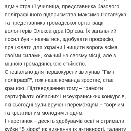
адміністрації училища, представника базового
поліграфічного підприємства Максима Потапчука
та представника громадської організації
волонтерів Олександра Юр’єва. Їх загальний
посил був – навчатися, здобувати професію,
працювати для України і нищити ворога всіма
своїми силами, кожний на своєму місці, але з
міцною громадянською стійкістю.
Спеціально для першокурсників лунав “Гімн
поліграфії”, тож наша команда зростає, стає
кращою. Підтвердження тому – грамоти і
сертифікати обласних і Всеукраїнських конкурсів,
які сьогодні були вручені переможцям – творчим
та креативним молодим людям.
І наостанок – десять здобувачів освіти отримали
кубки “5 зірок” як визнання їх активності, таланту