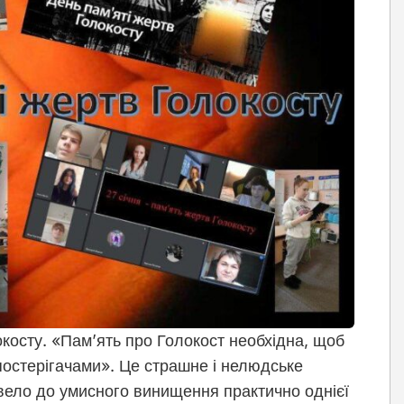
локосту. «Пам’ять про Голокост необхідна, щоб
постерігачами». Це страшне і нелюдське
звело до умисного винищення практично однієї