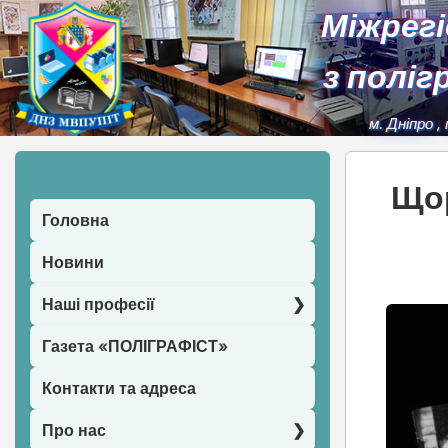
Міжрег
з поліг
м. Дніпро
,
Щор
Головна
Новини
Наші професії
Газета «ПОЛІГРАФІСТ»
Контакти та адреса
Про нас