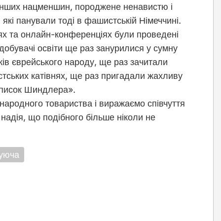
в інших нацменшин, породжене ненавистю і
які панували тоді в фашистській Німеччині.
ріях та онлайн-конференціях були проведені
добувачі освіти ще раз занурилися у сумну
ків єврейського народу, ще раз зачитали
тських катівнях, ще раз пригадали жахливу
Список Шиндлера».
жнародного товариства і виражаємо співчуття
 надія, що подібного більше ніколи не
уюча