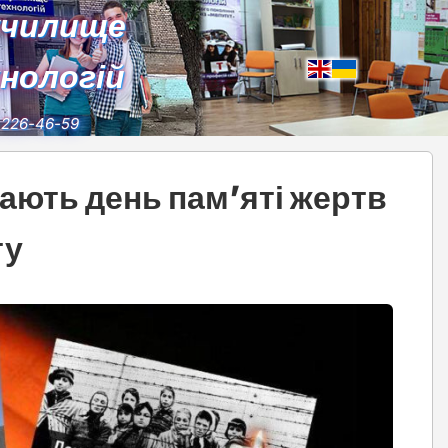
училище
хнологій
) 226-46-59
чають день пам’яті жертв
ту