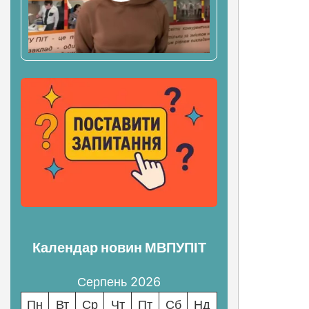
Календар новин МВПУПІТ
Серпень 2026
Пн
Вт
Ср
Чт
Пт
Сб
Нд