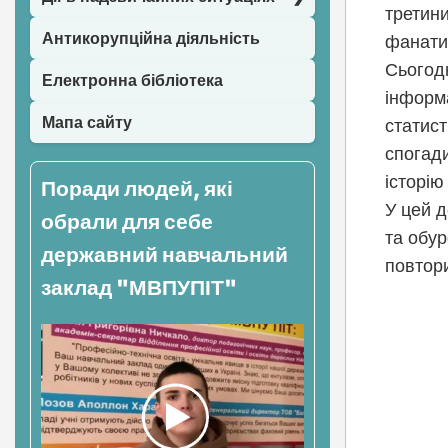
третини
Антикорупційна діяльність
фанати
Сьогодн
Електронна бібліотека
інформа
Мапа сайту
статист
спогад
історі
Поради людей, які
У цей д
обрали для себе
та обур
державний навчальний
повтор
заклад "МВПУПІТ"
Нав
зап