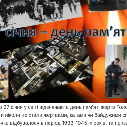
 27 січня у світі відзначають день пам’яті жертв Го
ти ніколи не стали жертвами, катами чи байдужими с
яке відбувалося в період 1933-1945-х років, та при