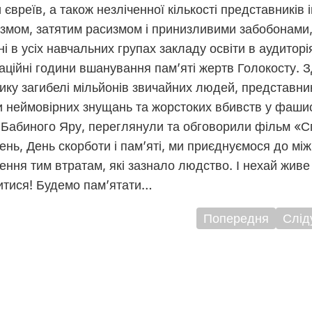
 євреїв, а також незліченної кількості представникі
змом, затятим расизмом і принизливими забобонами, 
і в усіх навчальних групах закладу освіти в аудито
ційні години вшанування пам’яті жертв Голокосту. З
ику загибелі мільйонів звичайних людей, представни
и неймовірних знущань та жорстоких вбивств у фашис
ю Бабиного Яру, переглянули та обговорили фільм «
ень, День скорботи і пам’яті, ми приєднуємося до мі
ення тим втратам, які зазнало людство. І нехай живе
итися! Будемо пам’ятати…
Попередня
Слід
ігація
исів