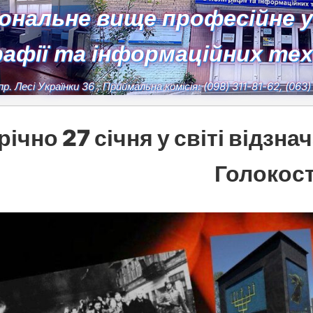
іональне вище професійне 
рафії та інформаційних те
пр. Лесі Українки 36
, Приймальна комісія:
(098) 311-81-62, (063
ічно 27 січня у світі відзна
Голокос