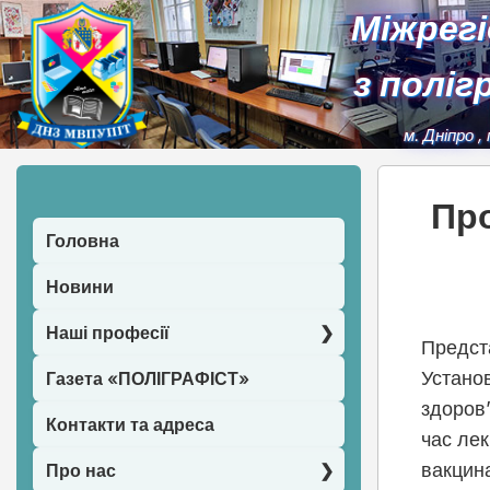
Міжрег
з поліг
м. Дніпро
,
Про
Головна
Новини
Наші професії
Предст
Устано
Газета «ПОЛІГРАФІСТ»
здоров’
Контакти та адреса
час лек
вакцина
Про нас