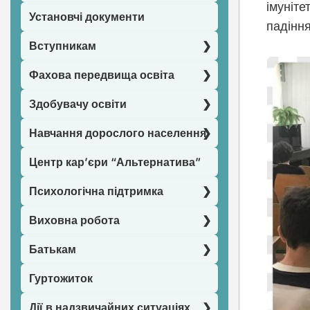
імуніте
Установчі документи
падінн
Вступникам
Фахова передвища освіта
Здобувачу освіти
Навчання дорослого населення
Центр кар’єри “Альтернатива”
Психологічна підтримка
Виховна робота
Батькам
Гуртожиток
Дії в надзвичайних ситуаціях