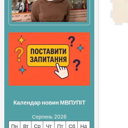
Нав
зап
Календар новин МВПУПІТ
Серпень 2026
Пн
Вт
Ср
Чт
Пт
Сб
Нд