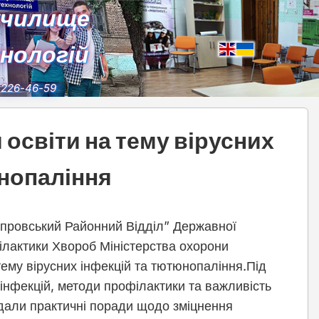
училище
хнологій
) 226-46-59
освіти на тему вірусних
юнопаління
іпровський Районний Відділ” Державної
лактики Хвороб Міністерства охорони
тему вірусних інфекцій та тютюнопаління.Під
 інфекцій, методи профілактики та важливість
надали практичні поради щодо зміцнення