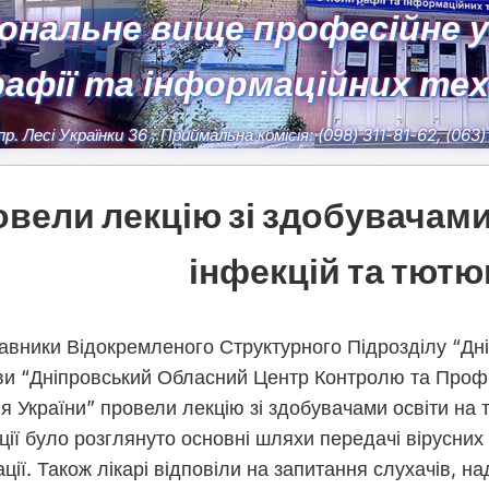
іональне вище професійне 
рафії та інформаційних те
пр. Лесі Українки 36
, Приймальна комісія:
(098) 311-81-62, (063
вели лекцію зі здобувачами 
інфекцій та тют
авники Відокремленого Структурного Підрозділу “Дн
ви “Дніпровський Обласний Центр Контролю та Профі
я України” провели лекцію зі здобувачами освіти на 
ції було розглянуто основні шляхи передачі вірусних
ції. Також лікарі відповіли на запитання слухачів, 