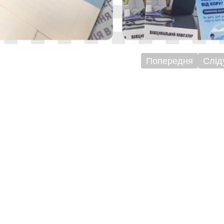
Попередня
Слід
ігація
исів