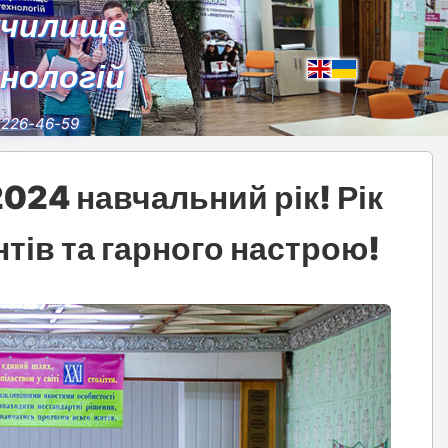
училище
хнологій
) 226-46-59
024 навчальний рік! Рік
тів та гарного настрою!