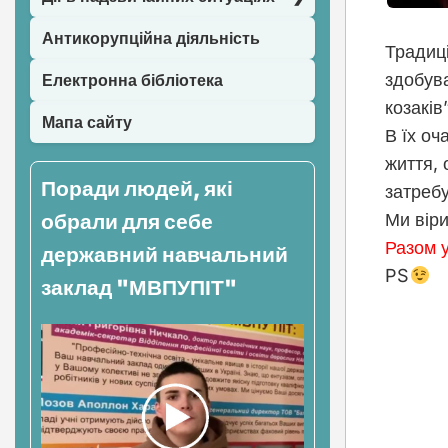
Антикорупційна діяльність
Традиц
здобув
Електронна бібліотека
козаків
Мапа сайту
В їх оч
життя, 
Поради людей, які
затреб
обрали для себе
Ми віри
Разом у
державний навчальний
PS
заклад "МВПУПІТ"
Нав
зап