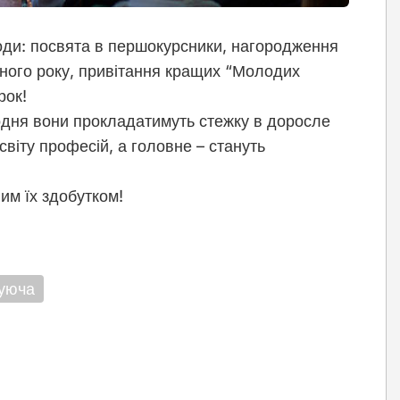
ходи: посвята в першокурсники, нагородження
ьного року, привітання кращих “Молодих
рок!
! Щодня вони прокладатимуть стежку в доросле
світу професій, а головне – стануть
им їх здобутком!
уюча