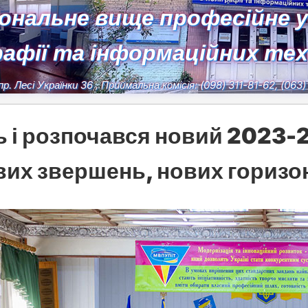
іональне вище професійне 
рафії та інформаційних те
пр. Лесі Українки 36
, Приймальна комісія:
(098) 311-81-62, (063
 і розпочався новий 2023-2
вих звершень, нових горизон