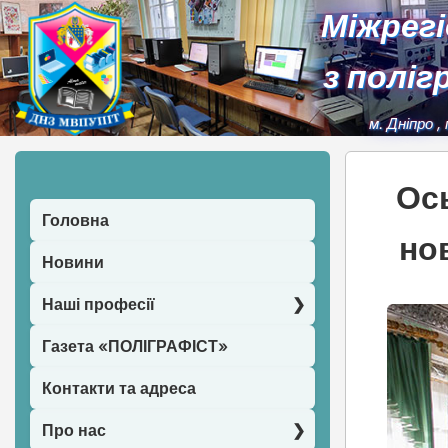
Міжрег
з поліг
м. Дніпро
,
Ось
Головна
но
Новини
Наші професії
Газета «ПОЛІГРАФІСТ»
Контакти та адреса
Про нас