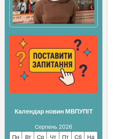
Календар новин МВПУПІТ
Серпень 2026
Пн
Вт
Ср
Чт
Пт
Сб
Нд