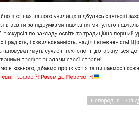
ійно в стінах нашого училища відбулись святкові за
ачів освіти за підсумками навчання минулого навчал
”, екскурсія по закладу освіти та традиційно перший у
ах і радість, і схвильованність, надія і впевненість
опановуватимуть сучасні технології, доторкнуться до 
уваними професіоналами своєї справи!
мо в кожного, дбаємо про їх успіх та пишаємося кожн
 світ професій! Разом до Перемоги!
Попередня
Слід
ігація
исів