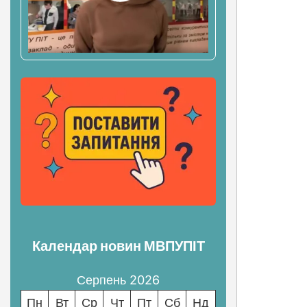
Календар новин МВПУПІТ
Серпень 2026
Пн
Вт
Ср
Чт
Пт
Сб
Нд