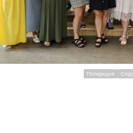
Попередня
Слід
ігація
исів