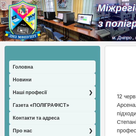
Міжрег
з поліг
м. Дніпро
,
Головна
Новини
Наші професії
12 чер
Арсенал
Газета «ПОЛІГРАФІСТ»
підход
Контакти та адреса
Степан
професі
Про нас