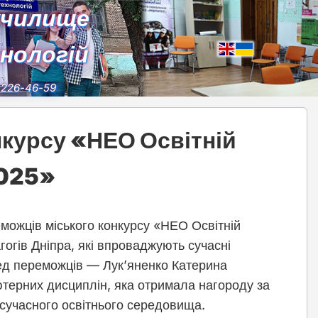
училище
хнологій
) 226-46-59
нкурсу «НЕО Освітній
2025»
можців міського конкурсу «НЕО Освітній
гогів Дніпра, які впроваджують сучасні
ред переможців — Лук’яненко Катерина
терних дисциплін, яка отримала нагороду за
 сучасного освітнього середовища.