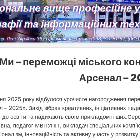
іональне вище професійне 
рафії та інформаційних те
пр. Лесі Українки 36
, Приймальна комісія:
(098) 311-81-62, (063
Ми – переможці міського ко
Арсенал – 
вня 2025 року відбулося урочисте нагородження пере
 – 2025». Захід зібрав креативних, ініціативних педа
и до освіти та надихають своїм прикладом інших.Се
івна, педагог МВПУПІТ, викладач спеціальних комп’ю
оналізм, інноваційність та
активну участь у розвитку