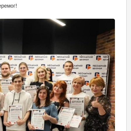
еремог!