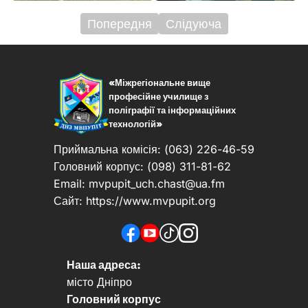
Попередня
Слідуюча
Навігація
записів
«Міжрегіональне вище
професійне училище з
поліграфії та інформаційних
технологій»
Приймальна комісія: (063) 226-46-59
Головний корпус: (098) 311-81-62
Email:
mvpupit_uch.chast@ua.fm
Сайт: https://www.mvpupit.org
Наша адреса:
місто Дніпро
Головний корпус