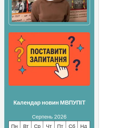
зап
Календар новин МВПУПІТ
Серпень 2026
Пн
Вт
Ср
Чт
Пт
Сб
Нд