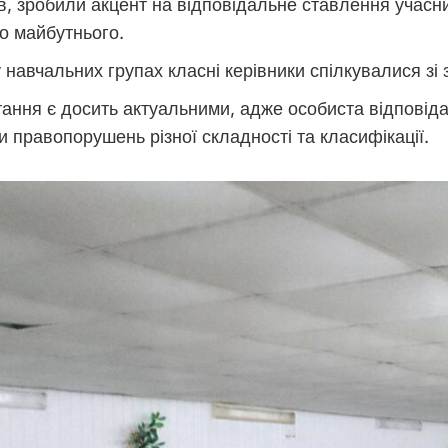
ів, зробили акцент на відповідальне ставлення учасн
о майбутнього.
 навчальних групах класні керівники спілкувалися з
тання є досить актуальними, адже особиста відповід
 правопорушень різної складності та класифікації.