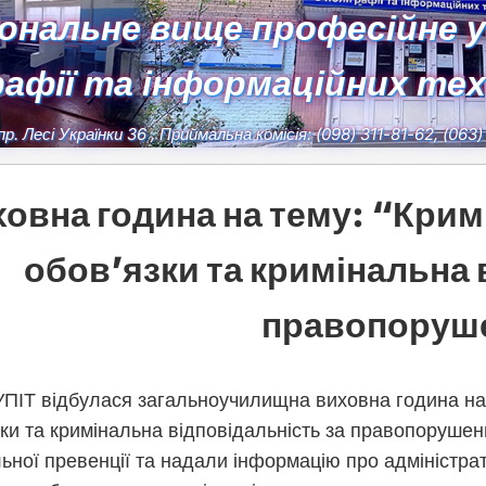
іональне вище професійне 
рафії та інформаційних те
пр. Лесі Українки 36
, Приймальна комісія:
(098) 311-81-62, (063
овна година на тему: “Крим
обов’язки та кримінальна 
правопоруш
ПІТ відбулася загальноучилищна виховна година на 
ки та кримінальна відповідальність за правопорушен
ної превенції та надали інформацію про адміністрат