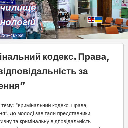
училище
хнологій
) 226-46-59
інальний кодекс. Права,
відповідальність за
ення”
тему: “Кримінальний кодекс. Права,
ня”. До молоді завітали представники
ивну та кримінальну відповідальність