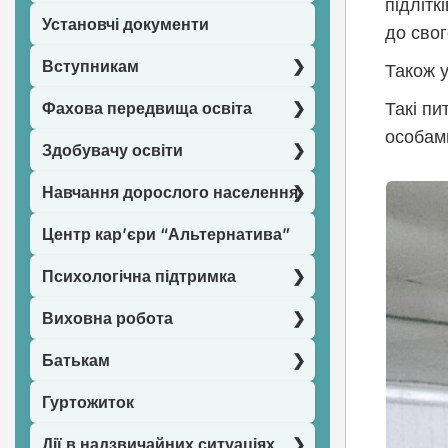
підлітк
Установчі документи
до свог
Вступникам
Також у
Фахова передвища освіта
Такі пи
особами
Здобувачу освіти
Навчання дорослого населення
Центр кар’єри “Альтернатива”
Психологічна підтримка
Виховна робота
Батькам
Гуртожиток
Дії в надзвичайних ситуаціях