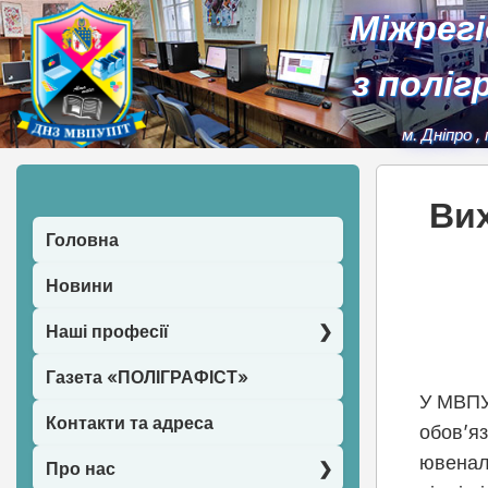
Міжрег
з поліг
м. Дніпро
,
Вих
Головна
Новини
Наші професії
Газета «ПОЛІГРАФІСТ»
У МВПУ
Контакти та адреса
обов’яз
ювеналь
Про нас