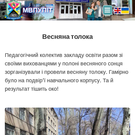
МВПУПІТ
Весняна толока
Педагогічний колектив закладу освіти разом зі
своїми вихованцями у полоні весняного сонця
зорганізували і провели весняну толоку. Гамірно
було на подвір’ї навчального корпусу. Та й
результат тішить око!