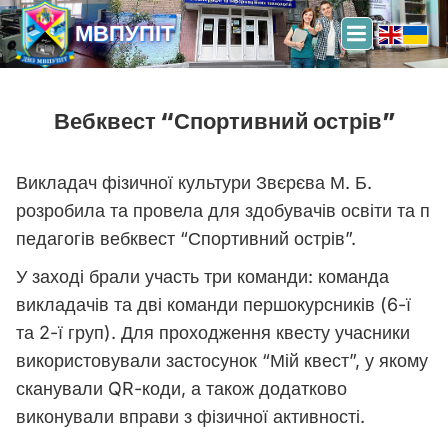
МВПУПІТ
Вебквест “Спортивний острів”
Викладач фізичної культури Звєрєва М. Б.
розробила та провела для здобувачів освіти та п
педагогів вебквест “Спортивний острів”.
У заході брали участь три команди: команда
викладачів та дві команди першокурсників (6-ї
та 2-ї груп). Для проходження квесту учасники
використовували застосунок “Мій квест”, у якому
сканували QR-коди, а також додатково
виконували вправи з фізичної активності.