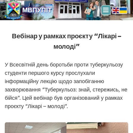
МВПУПІТ
Вебінар у рамках проєкту “Лікарі –
молоді”
У Всесвітній день боротьби проти туберкульозу
студенти першого курсу прослухали
інформаційну лекцію щодо запобіганню
захворювання “Туберкульоз: знай, стережись, не
бійся”. Цей вебінар був організований у рамках
проєкту “Лікарі – молоді”.