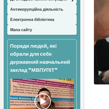
Антикорупційна діяльність
Електронна бібліотека
Мапа сайту
Поради людей, які
обрали для себе
державний навчальний
заклад "МВПУПІТ"
Нав