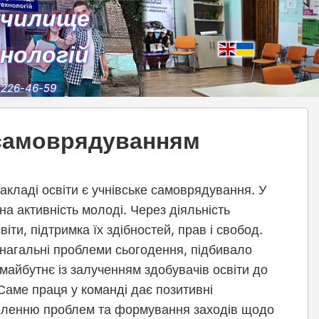
училище
хнологій
) 226-46-59
 самоврядуванням
кладі освіти є учнівське самоврядування. У
на активність молоді. Через діяльність
іти, підтримка їх здібностей, прав і свобод.
нагальні проблеми сьогодення, підбивало
майбутнє із залученням здобувачів освіти до
 Саме праця у команді дає позитивні
явленню проблем та формування заходів щодо