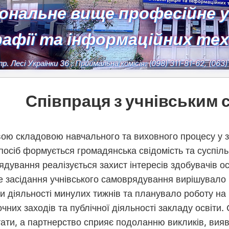
іональне вище професійне 
рафії та інформаційних те
пр. Лесі Українки 36
, Приймальна комісія:
(098) 311-81-62, (063
Співпраця з учнівським
ою складовою навчального та виховного процесу у за
посіб формується громадянська свідомість та суспіль
дування реалізується захист інтересів здобувачів осв
е засідання учнівського самоврядування вирішувало 
и діяльності минулих тижнів та планувало роботу на 
чних заходів та публічної діяльності закладу освіти.
тати, а партнерство сприяє подоланню викликів, ви