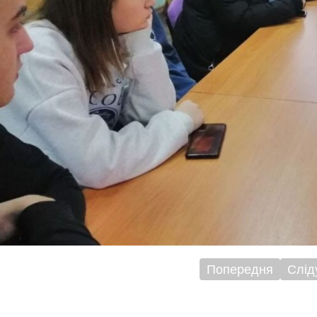
Попередня
Слід
ігація