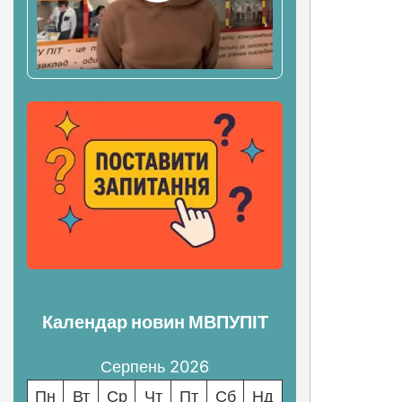
зап
Календар новин МВПУПІТ
Серпень 2026
Пн
Вт
Ср
Чт
Пт
Сб
Нд