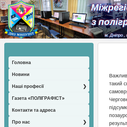
Міжрег
з поліг
м. Дніпро
,
Головна
Новини
Важлив
такий с
Наші професії
самовря
Газета «ПОЛІГРАФІСТ»
Чергов
підсумк
Контакти та адреса
позауро
Про нас
резуль