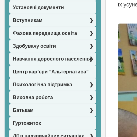
їх усун
Установчі документи
Вступникам
Фахова передвища освіта
Здобувачу освіти
Навчання дорослого населення
Центр кар’єри “Альтернатива”
Психологічна підтримка
Виховна робота
Батькам
Гуртожиток
Дії в надзвичайних ситуаціях