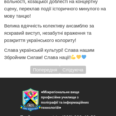
вольності, козацької доблесті на концертну
сцену, переклав події історичного минулого на
мову танцю!
Велика вдячність колективу ансамблю за
яскравий виступ, незабутні враження та
розкриття українського колориту!
Слава українській культурі! Слава нашим
Збройним Силам! Слава нації!
Попередня
Слідуюча
Навігація
записів
«Міжрегіональне вище
професійне училище з
поліграфії та інформаційних
технологій»