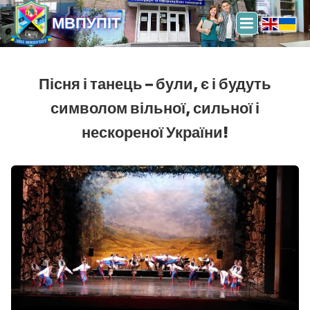
МВПУПІТ
Пісня і танець – були, є і будуть
символом вільної, сильної і
нескореної України!