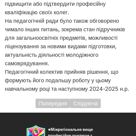
підвищити або підтвердити професійну
кваліфікацію своїх колег.
На педагогічній ради було також обговорено
чимало інших питань, зокрема стан підручників
для загальноосвітніх предметів, можливості
ліцензування за новими видами підготовки,
актуальність діяльності молодіжного
самоврядування.
Педагогічний колектив прийняв рішення, що
формують його подальшу роботу у цьому
навчальному році та наступному 2024-2025 н.р.
Попередня
Слідуюча
Навігація
записів
«Міжрегіональне вище
професійне училище з