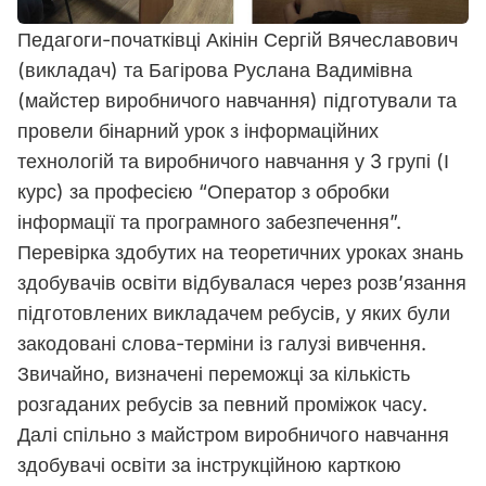
Педагоги-початківці Акінін Сергій Вячеславович
(викладач) та Багірова Руслана Вадимівна
(майстер виробничого навчання) підготували та
провели бінарний урок з інформаційних
технологій та виробничого навчання у 3 групі (І
курс) за професією “Оператор з обробки
інформації та програмного забезпечення”.
Перевірка здобутих на теоретичних уроках знань
здобувачів освіти відбувалася через розв’язання
підготовлених викладачем ребусів, у яких були
закодовані слова-терміни із галузі вивчення.
Звичайно, визначені переможці за кількість
розгаданих ребусів за певний проміжок часу.
Далі спільно з майстром виробничого навчання
здобувачі освіти за інструкційною карткою