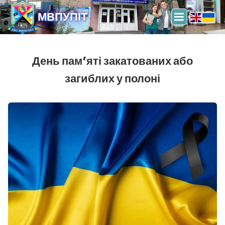
МВПУПІТ
День пам’яті закатованих або
загиблих у полоні