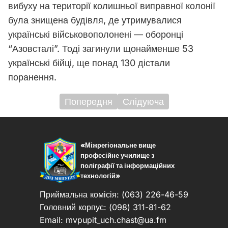
вибуху на території колишньої виправної колонії
була знищена будівля, де утримувалися
українські військовополонені — оборонці
“Азовсталі”. Тоді загинули щонайменше 53
українські бійці, ще понад 130 дістали
поранення.
Попередня
Слідуюча
Навігація
записів
«Міжрегіональне вище
професійне училище з
поліграфії та інформаційних
технологій»
Приймальна комісія: (063) 226-46-59
Головний корпус: (098) 311-81-62
Email:
mvpupit_uch.chast@ua.fm