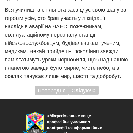
Вся училищна спільнота засвідчує свою шану за
героїзм усім, хто брав участь у ліквідації
наслідків аварії на ЧАЕС: пожежникам,
експлуатаційному персоналу станції,
військовослужбовцям, будівельникам, ученим,
медикам. Нехай прийдешні покоління завжди
пам’ятатимуть уроки Чорнобиля, щоб над нашою
планетою завжди було мирне, чисте небо, а в
оселях панував лише мир, щастя та добробут.
Попередня
Слідуюча
Навігація
записів
«Міжрегіональне вище
професійне училище з
поліграфії та інформаційних