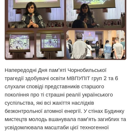
Напередодні Дня пам’яті Чорнобильської
трагедії здобувачі освіти МВПУПІТ груп 2 та 6
слухали сповіді представників старшого
покоління про ті страшні реалії українського
суспільства, які всі жахіття наслідків
безконтрольної атомної енергії. У стінах Будинку
мистецтв молодь вшанувала памʼять загиблих та
усвідомлювала масштаби цієї техногенної