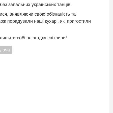
 без запальних українських танців.
лися, виявляючи свою обізнаність та
кож порадували наші кухарі, які пригостили
ишити собі на згадку світлини!
уюча