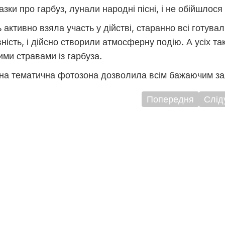
азки про гарбуз, лунали народні пісні, і не обійшлося
активно взяла участь у дійстві, старанно всі готува
ність, і дійсно створили атмосферну подію. А усіх та
ми стравами із гарбуза.
на тематична фотозона дозволила всім бажаючим зал
Попередня
Слід
ігація
исів