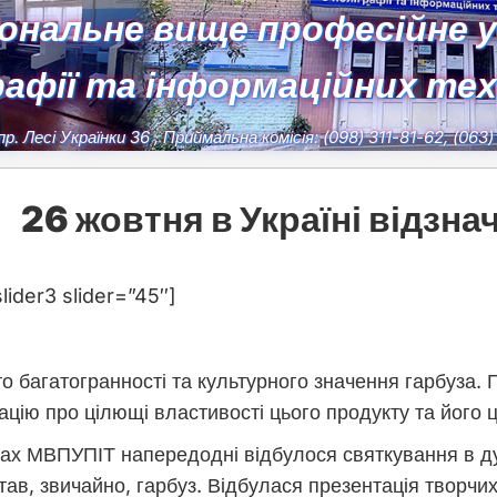
іональне вище професійне 
рафії та інформаційних те
пр. Лесі Українки 36
, Приймальна комісія:
(098) 311-81-62, (063
26 жовтня в Україні відзна
lider3 slider=”45″]
о багатогранності та культурного значення гарбуза.
цію про цілющі властивості цього продукту та його ц
інах МВПУПІТ напередодні відбулося святкування в д
тав, звичайно, гарбуз. Відбулася презентація творчих 