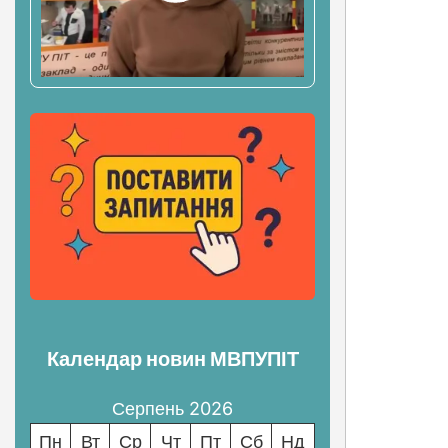
Календар новин МВПУПІТ
Серпень 2026
Пн
Вт
Ср
Чт
Пт
Сб
Нд