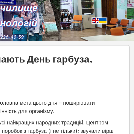
училище
хнологій
) 226-46-59
чають День гарбуза.
 Головна мета цього дня – поширювати
інність для організму.
усі найкращих народних традицій. Центром
поробок з гарбуза (і не тільки); звучали вірші