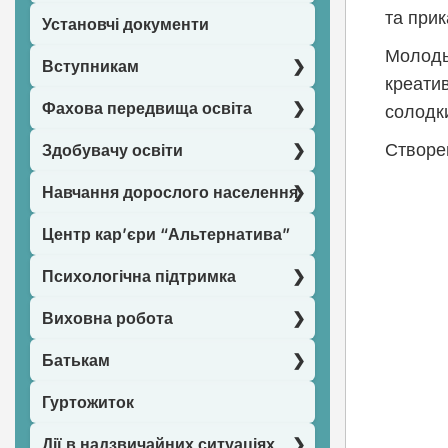
та прик
Установчі документи
Молодь 
Вступникам
креатив
Фахова передвища освіта
солодки
Створе
Здобувачу освіти
Навчання дорослого населення
Нав
Центр кар’єри “Альтернатива”
зап
Психологічна підтримка
Виховна робота
Батькам
Гуртожиток
Дії в надзвичайних ситуаціях