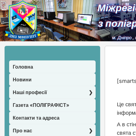
Міжрег
з поліг
м. Дніпро
,
Головна
Новини
[smarts
Наші професії
Це свят
Газета «ПОЛІГРАФІСТ»
інформа
Контакти та адреса
А в ст
Про нас
свята с