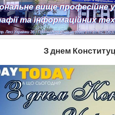
іональне вище професійне 
рафії та інформаційних те
пр. Лесі Українки 36
, Приймальна комісія:
(098) 311-81-62, (063
З днем Конституці