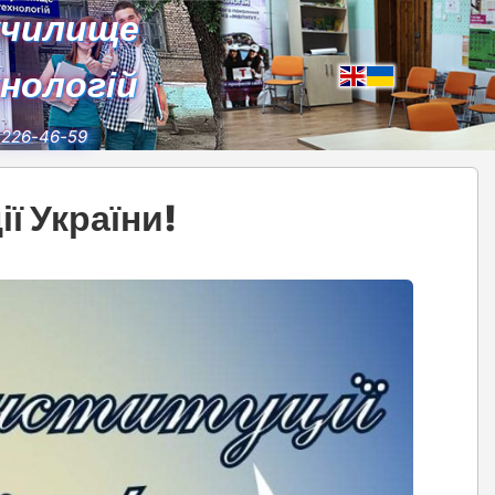
училище
хнологій
) 226-46-59
ї України!