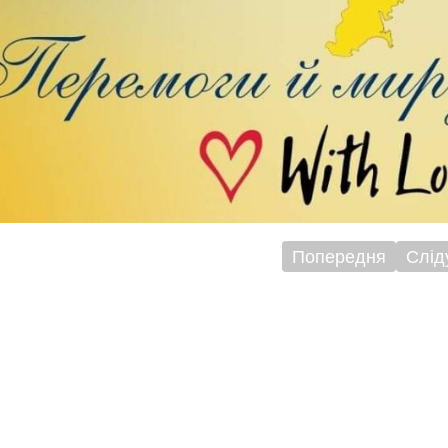
Попередня
Слід
ігація
исів