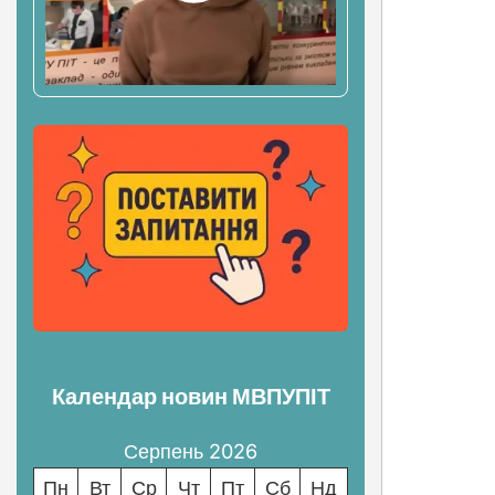
Календар новин МВПУПІТ
Серпень 2026
Пн
Вт
Ср
Чт
Пт
Сб
Нд